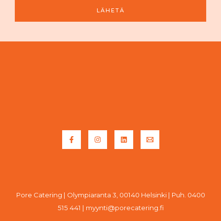
h
LÄHETÄ
k
ö
p
o
s
t
i
Pore Catering | Olympiaranta 3, 00140 Helsinki | Puh. 0400
515 441 | myynti@porecatering.fi