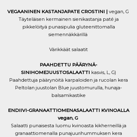
VEGAANINEN KASTANJAPATE CROSTINI
|
vegan, G
Täyteläisen kermainen sienikastanja paté ja
pikkelöityä punasipulia gluteenittomalla
siemennäkkärillä
Värikkäät salaatit
PAAHDETTU PÄÄRYNÄ-
SINIHOMEJUUSTOSALAATTI
kasvis, L, G)
Paahdettuja päärynöitä karpaloiden ja rucolan kera
Peltolan juustolan Blue juustomurulla, hunaja-
balsamikastike
ENDIIVI-GRANAATTIOMENASALAATTI KVINOALLA
vegan, G
Salaatti punaisesta luomu kvinoasta kikherneillä ja
granaattiomenalla punajuurihummuksen kera