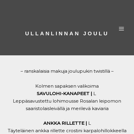
Siirry
sisältöön
ULLANLINNAN JOULU
– ranskalaisia makuja joulupukin twistillä –
Kolmen sapaksen valikoima
SAVULOHI-KANAPEET
|
L
Leppäsavustettu lohimousse Rosalan leipomon
saaristolaisleivällä ja merilevä kaviaria
ANKKA RILLETTE |
L
Täyteläinen ankka rillette crostini karpalohillokkeella