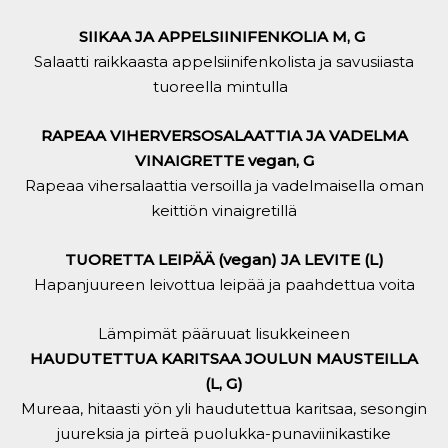
SIIKAA JA APPELSIINIFENKOLIA M, G
Salaatti raikkaasta appelsiinifenkolista ja savusiiasta
tuoreella mintulla
RAPEAA VIHERVERSOSALAATTIA JA VADELMA
VINAIGRETTE vegan, G
Rapeaa vihersalaattia versoilla ja vadelmaisella oman
keittiön vinaigretillä
TUORETTA LEIPÄÄ (vegan) JA LEVITE (L)
Hapanjuureen leivottua leipää ja paahdettua voita
Lämpimät pääruuat lisukkeineen
HAUDUTETTUA KARITSAA JOULUN MAUSTEILLA
(L, G)
Mureaa, hitaasti yön yli haudutettua karitsaa, sesongin
juureksia ja pirteä puolukka-punaviinikastike