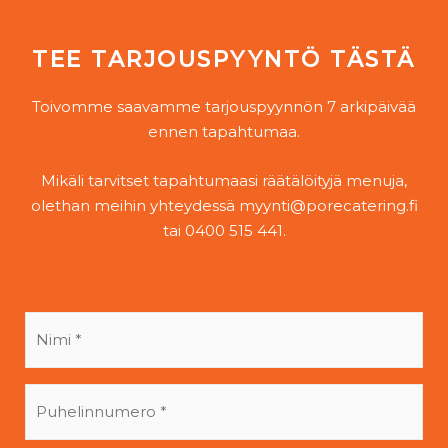
TEE TARJOUSPYYNTÖ TÄSTÄ
Toivomme saavamme tarjouspyynnön 7 arkipäivää
ennen tapahtumaa.
Mikäli tarvitset tapahtumaasi räätälöityjä menuja,
olethan meihin yhteydessä myynti@porecatering.fi
tai 0400 515 441.
Nimi
*
Puhelin
*