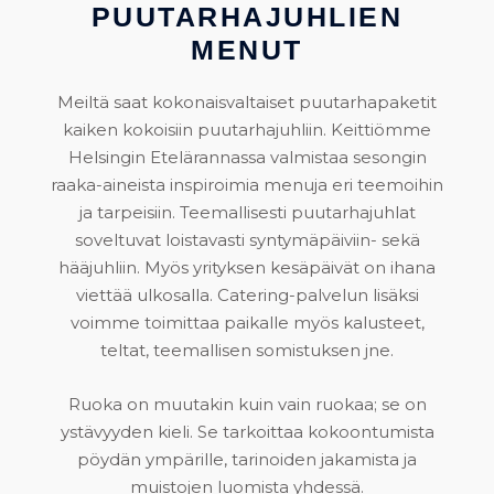
PUUTARHAJUHLIEN
MENUT
Meiltä saat kokonaisvaltaiset puutarhapaketit
kaiken kokoisiin puutarhajuhliin. Keittiömme
Helsingin Etelärannassa valmistaa sesongin
raaka-aineista inspiroimia menuja eri teemoihin
ja tarpeisiin. Teemallisesti puutarhajuhlat
soveltuvat loistavasti syntymäpäiviin- sekä
hääjuhliin. Myös yrityksen kesäpäivät on ihana
viettää ulkosalla. Catering-palvelun lisäksi
voimme toimittaa paikalle myös kalusteet,
teltat, teemallisen somistuksen jne.
Ruoka on muutakin kuin vain ruokaa; se on
ystävyyden kieli. Se tarkoittaa kokoontumista
pöydän ympärille, tarinoiden jakamista ja
muistojen luomista yhdessä.