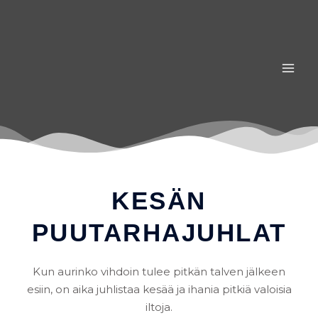
Siirry
sisältöön
KESÄN
PUUTARHAJUHLAT
Kun aurinko vihdoin tulee pitkän talven jälkeen
esiin, on aika juhlistaa kesää ja ihania pitkiä valoisia
iltoja.