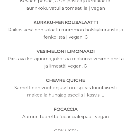
Kevään parsaa, Orzo-pastaa ja lehtikaalia
aurinkokuivatulla tomaatilla | vegan
KURKKU-FENKOLISALAATTI
Raikas kesäinen salaatti mummon hölskykurkusta ja
fenkolista | vegan, G
VESIMELONI LIMONAADI
Piristävä kesäjuoma, joka saa makunsa vesimelonista
ja limestä| vegan, G
CHEVRE QUICHE
Samettinen vuohenjuustoruispiiras luontaisesti
makealla hunajaglaseella | kasvis, L
FOCACCIA
Aamun tuoretta focaccialeipää | vegan
GRILLISTÄ: