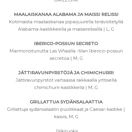
MAALAISKANAA ALABAMA JA MAISSI RELISSI
Kotimaista maalaiskanaa piparjuurella terävöitetyllä
Alabama-kastikkeella ja maissirelissillä | L, G
IBERICO-POSSUN SECRETO
Marmoroitunutta Las Viñasilla -tilan Iberico-possun
secretoa | M, G
JÄTTIRAVUNPYRSTÖJÄ JA CHIMICHURRI
Jättiravunpyrstöt vartaassa raikkaalla yrttisellä
chimichurri-kastikkella | M, G
GRILLATTUA SYDÄNSALAATTIA
Grillattuja sydänsalaatin puolikkaat ja Caesar-kastike |
kasvis, M, G
Jälkiruoka