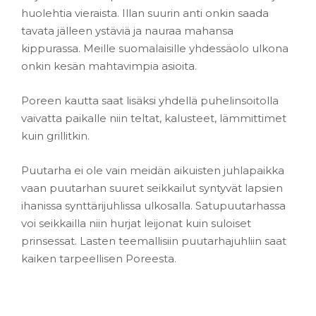
huolehtia vieraista. Illan suurin anti onkin saada
tavata jälleen ystäviä ja nauraa mahansa
kippurassa. Meille suomalaisille yhdessäolo ulkona
onkin kesän mahtavimpia asioita.
Poreen kautta saat lisäksi yhdellä puhelinsoitolla
vaivatta paikalle niin teltat, kalusteet, lämmittimet
kuin grillitkin.
Puutarha ei ole vain meidän aikuisten juhlapaikka
vaan puutarhan suuret seikkailut syntyvät lapsien
ihanissa synttärijuhlissa ulkosalla. Satupuutarhassa
voi seikkailla niin hurjat leijonat kuin suloiset
prinsessat. Lasten teemallisiin puutarhajuhliin saat
kaiken tarpeellisen Poreesta.