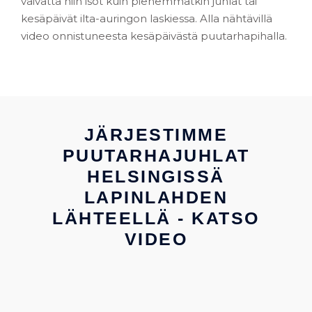
vaivatta niin isot kuin pienemmätkin juhlat tai
kesäpäivät ilta-auringon laskiessa. Alla nähtävillä
video onnistuneesta kesäpäivästä puutarhapihalla.
JÄRJESTIMME
PUUTARHAJUHLAT
HELSINGISSÄ
LAPINLAHDEN
LÄHTEELLÄ - KATSO
VIDEO