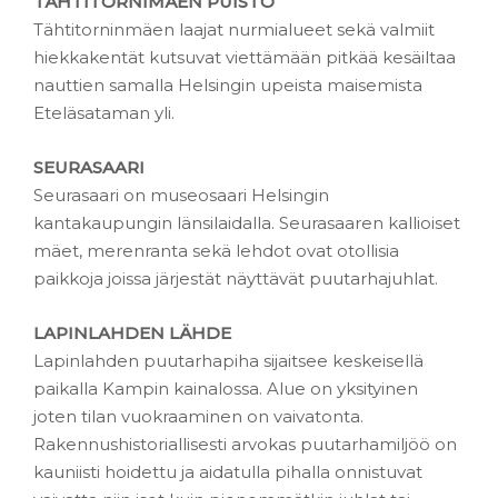
TÄHTITORNIMÄEN PUISTO
Tähtitorninmäen laajat nurmialueet sekä valmiit
hiekkakentät kutsuvat viettämään pitkää kesäiltaa
nauttien samalla Helsingin upeista maisemista
Eteläsataman yli.
SEURASAARI
Seurasaari on museosaari Helsingin
kantakaupungin länsilaidalla. Seurasaaren kallioiset
mäet, merenranta sekä lehdot ovat otollisia
paikkoja joissa järjestät näyttävät puutarhajuhlat.
LAPINLAHDEN LÄHDE
Lapinlahden puutarhapiha sijaitsee keskeisellä
paikalla Kampin kainalossa. Alue on yksityinen
joten tilan vuokraaminen on vaivatonta.
Rakennushistoriallisesti arvokas puutarhamiljöö on
kauniisti hoidettu ja aidatulla pihalla onnistuvat