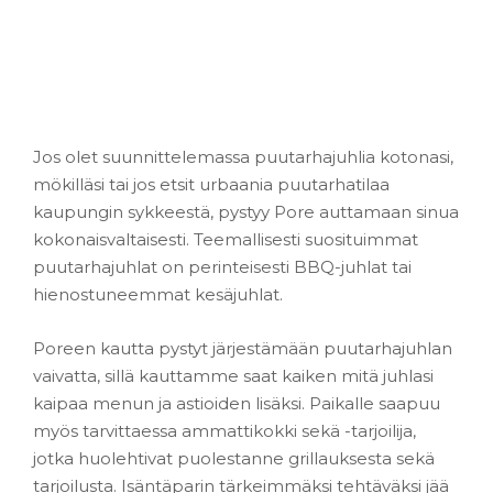
Jos olet suunnittelemassa puutarhajuhlia kotonasi,
mökilläsi tai jos etsit urbaania puutarhatilaa
kaupungin sykkeestä, pystyy Pore auttamaan sinua
kokonaisvaltaisesti. Teemallisesti suosituimmat
puutarhajuhlat on perinteisesti BBQ-juhlat tai
hienostuneemmat kesäjuhlat.
Poreen kautta pystyt järjestämään puutarhajuhlan
vaivatta, sillä kauttamme saat kaiken mitä juhlasi
kaipaa menun ja astioiden lisäksi. Paikalle saapuu
myös tarvittaessa ammattikokki sekä -tarjoilija,
jotka huolehtivat puolestanne grillauksesta sekä
tarjoilusta. Isäntäparin tärkeimmäksi tehtäväksi jää