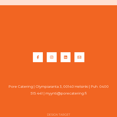
p
o
s
t
i
Pore Catering | Olympiaranta 3, 00140 Helsinki | Puh. 0400
515 441 | myynti@porecatering.fi
DESIGN TARGET