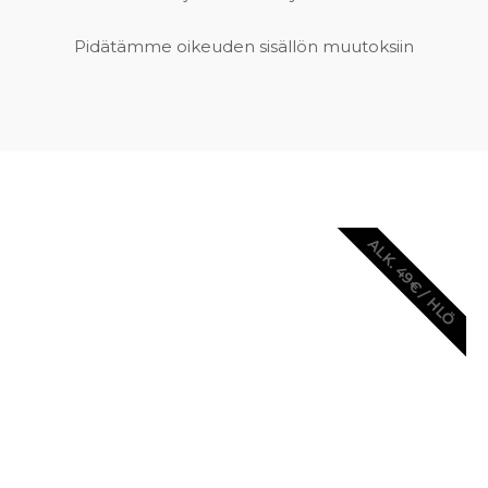
Pidätämme oikeuden sisällön muutoksiin
ALK. 49€ / HLÖ