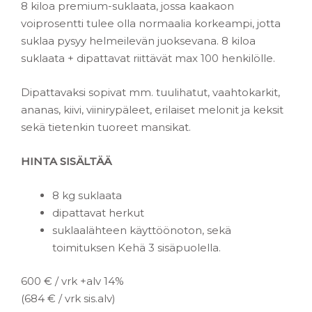
8 kiloa premium-suklaata, jossa kaakaon
voiprosentti tulee olla normaalia korkeampi, jotta
suklaa pysyy helmeilevän juoksevana. 8 kiloa
suklaata + dipattavat riittävät max 100 henkilölle.
Dipattavaksi sopivat mm. tuulihatut, vaahtokarkit,
ananas, kiivi, viinirypäleet, erilaiset melonit ja keksit
sekä tietenkin tuoreet mansikat.
HINTA SISÄLTÄÄ
8 kg suklaata
dipattavat herkut
suklaalähteen käyttöönoton, sekä
toimituksen Kehä 3 sisäpuolella.
600 € / vrk +alv 14%
(684 € / vrk sis.alv)