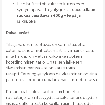
Illan buffettilaisuuksissa kuten esim.
syntymäpäivät tai yritysjuhlat
suositellaan
ruokaa varattavan 400g + leipä ja
jälkiruoka
.
Palveluasiat
Tilaajana sinun tehtäväsi on varmistaa, että
catering sujuu mutkattomasti ja viimeinen asia,
mitä haluat, on viettää koko aika ruokien
koordinoimisen, tarjoilun tai sen jälkeisen
siivoamisen parissa – se on katastrofin
resepti. Catering-yrityksen palkkaaminen on aina
parempi vaihtoehto tapahtuman suunnittelussa.
Paikan päällä oleva keittiötiimi huolehtii
ruokatarjoilun riittävyydestä sekä tarjoilupöydän
siististä esille laitosta koko illan ajan. Tilaisuuden