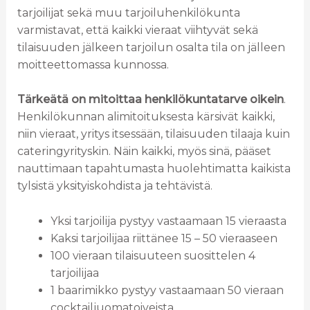
tarjoilijat sekä muu tarjoiluhenkilökunta
varmistavat, että kaikki vieraat viihtyvät sekä
tilaisuuden jälkeen tarjoilun osalta tila on jälleen
moitteettomassa kunnossa.
Tärkeätä on mitoittaa henkilökuntatarve oikein
.
Henkilökunnan alimitoituksesta kärsivät kaikki,
niin vieraat, yritys itsessään, tilaisuuden tilaaja kuin
cateringyrityskin. Näin kaikki, myös sinä, pääset
nauttimaan tapahtumasta huolehtimatta kaikista
tylsistä yksityiskohdista ja tehtävistä.
Yksi tarjoilija pystyy vastaamaan 15 vieraasta
Kaksi tarjoilijaa riittänee 15 – 50 vieraaseen
100 vieraan tilaisuuteen suosittelen 4
tarjoilijaa
1 baarimikko pystyy vastaamaan 50 vieraan
cocktailjuomatoiveista