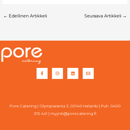
←
Edellinen Artikkeli
Seuraava Artikkeli
→
Pore Catering | Olympiaranta 3, 00140 Helsinki | Puh. 0400
515 441 | myynti@porecatering.fi