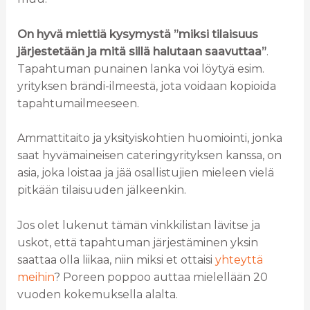
On hyvä miettiä kysymystä ”miksi tilaisuus
järjestetään ja mitä sillä halutaan saavuttaa”
.
Tapahtuman punainen lanka voi löytyä esim.
yrityksen brändi-ilmeestä, jota voidaan kopioida
tapahtumailmeeseen.
Ammattitaito ja yksityiskohtien huomiointi, jonka
saat hyvämaineisen cateringyrityksen kanssa, on
asia, joka loistaa ja jää osallistujien mieleen vielä
pitkään tilaisuuden jälkeenkin.
Jos olet lukenut tämän vinkkilistan lävitse ja
uskot, että tapahtuman järjestäminen yksin
saattaa olla liikaa, niin miksi et ottaisi
yhteyttä
meihin
? Poreen poppoo auttaa mielellään 20
vuoden kokemuksella alalta.