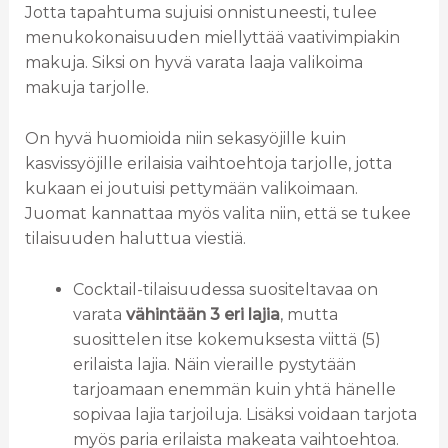
Jotta tapahtuma sujuisi onnistuneesti, tulee
menukokonaisuuden miellyttää vaativimpiakin
makuja. Siksi on hyvä varata laaja valikoima
makuja tarjolle.
On hyvä huomioida niin sekasyöjille kuin
kasvissyöjille erilaisia ​​vaihtoehtoja tarjolle, jotta
kukaan ei joutuisi pettymään valikoimaan.
Juomat kannattaa myös valita niin, että se tukee
tilaisuuden haluttua viestiä.
Cocktail-tilaisuudessa suositeltavaa on
varata
vähintään 3 eri lajia
, mutta
suosittelen itse kokemuksesta viittä (5)
erilaista lajia. Näin vieraille pystytään
tarjoamaan enemmän kuin yhtä hänelle
sopivaa lajia tarjoiluja. Lisäksi voidaan tarjota
myös paria erilaista makeata vaihtoehtoa.