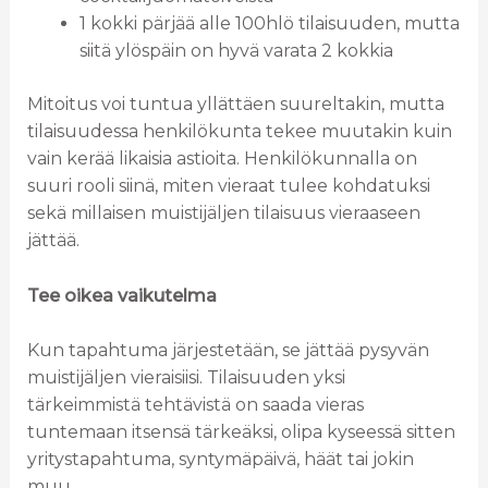
1 kokki pärjää alle 100hlö tilaisuuden, mutta
siitä ylöspäin on hyvä varata 2 kokkia
Mitoitus voi tuntua yllättäen suureltakin, mutta
tilaisuudessa henkilökunta tekee muutakin kuin
vain kerää likaisia astioita. Henkilökunnalla on
suuri rooli siinä, miten vieraat tulee kohdatuksi
sekä millaisen muistijäljen tilaisuus vieraaseen
jättää.
Tee oikea vaikutelma
Kun tapahtuma järjestetään, se jättää pysyvän
muistijäljen vieraisiisi. Tilaisuuden yksi
tärkeimmistä tehtävistä on saada vieras
tuntemaan itsensä tärkeäksi, olipa kyseessä sitten
yritystapahtuma, syntymäpäivä, häät tai jokin
muu.