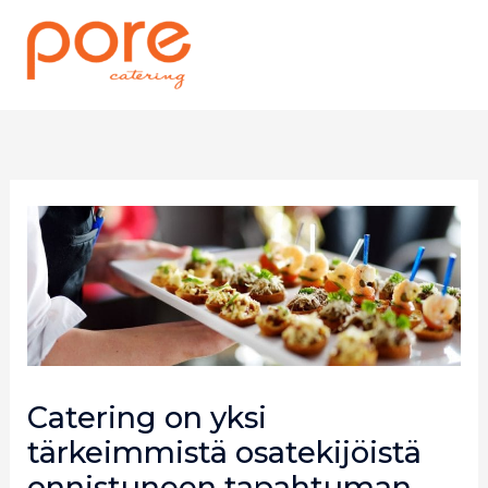
Siirry
sisältöön
Catering on yksi
tärkeimmistä osatekijöistä
onnistuneen tapahtuman